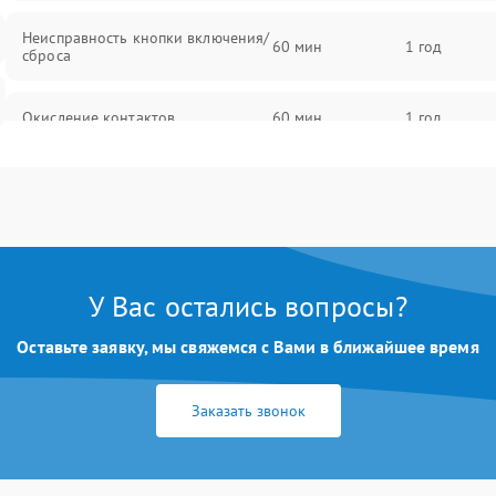
Неисправность кнопки включения/
60 мин
1 год
сброса
Окисление контактов
60 мин
1 год
Неисправность процессора
60 мин
1 год
Поломка оперативной памяти
60 мин
1 год
У Вас остались вопросы?
Повреждение flash-памяти
60 мин
1 год
Оставьте заявку, мы свяжемся с Вами в ближайшее время
Неисправность USB-порта
60 мин
1 год
Заказать звонок
Поломка платы управления
60 мин
1 год
Неисправность индикаторов
60 мин
1 год