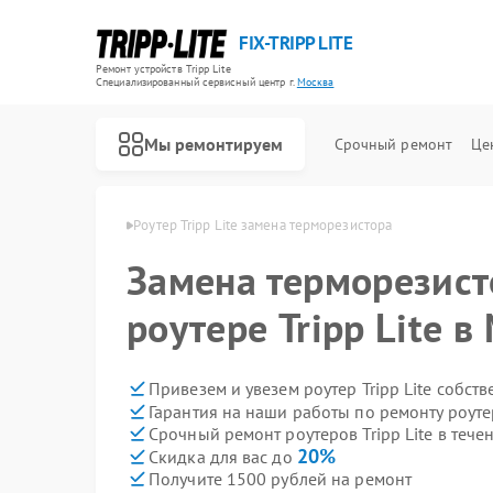
FIX-TRIPP LITE
Ремонт устройств Tripp Lite
Специализированный cервисный центр г.
Москва
Мы ремонтируем
Срочный ремонт
Це
 Tripp Lite в Москве
Роутер Tripp Lite замена терморезистора
Замена терморезист
роутере Tripp Lite в
Привезем и увезем роутер Tripp Lite собст
Гарантия на наши работы по ремонту роутер
Срочный ремонт роутеров Tripp Lite в тече
20%
Скидка для вас до
Получите 1500 рублей на ремонт