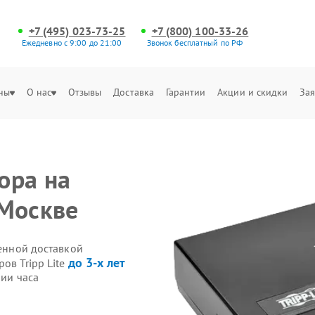
+7 (495) 023-73-25
+7 (800) 100-33-26
Ежедневно с 9:00 до 21:00
Звонок бесплатный по РФ
ны
О нас
Отзывы
Доставка
Гарантии
Акции и скидки
Зая
ора на
 Москве
венной доставкой
до 3-х лет
ов Tripp Lite
нии часа